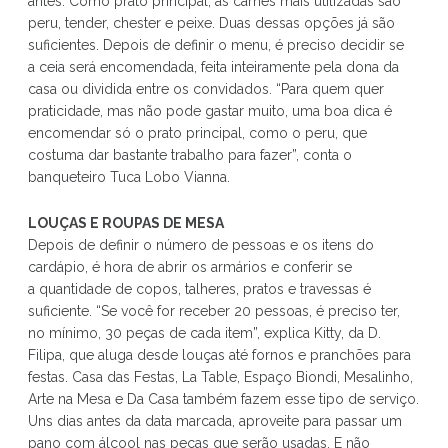
antes. Como prato principal, as carnes mais utilizadas são
peru, tender, chester e peixe. Duas dessas opções já são
suficientes. Depois de definir o menu, é preciso decidir se
a ceia será encomendada, feita inteiramente pela dona da
casa ou dividida entre os convidados. “Para quem quer
praticidade, mas não pode gastar muito, uma boa dica é
encomendar só o prato principal, como o peru, que
costuma dar bastante trabalho para fazer”, conta o
banqueteiro Tuca Lobo Vianna.
LOUÇAS E ROUPAS DE MESA
Depois de definir o número de pessoas e os itens do
cardápio, é hora de abrir os armários e conferir se
a quantidade de copos, talheres, pratos e travessas é
suficiente. “Se você for receber 20 pessoas, é preciso ter,
no mínimo, 30 peças de cada item”, explica Kitty, da D.
Filipa, que aluga desde louças até fornos e pranchões para
festas. Casa das Festas, La Table, Espaço Biondi, Mesalinho,
Arte na Mesa e Da Casa também fazem esse tipo de serviço.
Uns dias antes da data marcada, aproveite para passar um
pano com álcool nas peças que serão usadas. E não