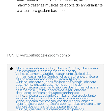
máximo trazer as músicas da época do aniversariante,
eles sempre gostam bastante.
FONTE: www.buffetkidskingdom.com.br
,
,
15 anos caminho do vinho
15 anos Curitiba
15 anos são
,
josé dos pinhais
casamento caminho do
,
,
vinho
casamento Curitiba
casamento são josé dos
,
,
,
pinhais
casamentos Curitiba
chácara 15 anos
chácara
,
15 anos caminho do vinho
chácara 15 anos
,
,
Curitiba
chácara 15 anos são josé dos pinhais
chácara
,
casamento
chácara casamento caminho do
,
,
vinho
chácara casamento são josé dos pinhais
chácara
,
,
casamentos Curitiba
chácara de lazer
chácara
,
debutante
chácara debutante caminho do
,
,
vinho
chácara debutante Curitiba
chácara debutante
,
são josé dos pinhais
chácara eventos caminho do
,
,
vinho
chácara eventos são josé dos pinhais
chácara
,
,
,
festa
chácara lazer
chácara lazer Curitiba
chácara lazer
,
são josé dos pinhais
chácara para 15 anos
,
Curitiba
chácara para casamento são josé dos