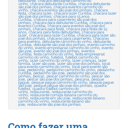
,
debutante
chácara debutante caminho do
,
,
vinho
chácara debutante Curitiba
chácara debutante
,
são josé dos pinhais
chácara eventos caminho do
,
,
vinho
chácara eventos são josé dos pinhais
chácara
,
,
,
festa
chácara lazer
chácara lazer Curitiba
chácara lazer
,
são josé dos pinhais
chácara para 15 anos
,
Curitiba
chácara para casamento são josé dos
,
,
pinhais
chácara para debutante Curitiba
chácara para
,
eventos Curitiba
chácara para eventos são josé dos
,
,
pinhais
chácara para festa
chácara para festa de 15
,
,
anos
chácara para festa debutantes
chácara para
,
,
lazer
chácara para lazer Curitiba
chácara para lazer são
,
,
josé dos pinhais
chácaras para casamento
Chácaras
,
,
para eventos
debutante caminho do vinho
debutante
,
,
Curitiba
debutante são josé dos pinhais
evento caminho
,
,
do vinho
evento empresarial caminho do vinho
evento
,
,
são jose
evento são josé dos pinhais
eventos
,
,
Curitiba
festa caminho do vinho
festa empresarial
,
,
caminho do vinho
futebol
futebol caminho do
,
,
,
vinho
lazer caminho do vinho
lazer crianças
lazer
,
,
,
família
lazer são jose
lazer são jose dos pinhais
local
,
para evento caminho do vinho
local para evento são
,
,
,
jose
pedalinho
pedalinho caminho do vinho
pedalinho
,
,
curitiba
pedalinho são jose
pedalinho são jose dos
,
,
,
pinhais
pescar
pescar caminho do vinho
pescar são
,
,
,
jose
pescar são jose dos pinhais
pescaria
pesque
,
,
pague
pesque pague caminho do vinho
pesque pague
,
,
são jose
pesque pague são jose dos pinhais
quadra
,
futebol
quadra futebol caminho do
,
,
vinho
restaurante
restaurante caminho do
,
vinho
restaurante comida italiana caminho do
,
,
vinho
restaurante em são jose
restaurante italiano
,
caminho do vinho
restaurante italiano são
,
jose
restaurante são jose dos pinhais
Como fazer uma