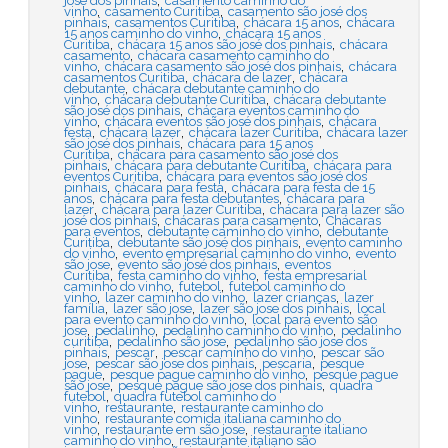
josé dos pinhais
casamento caminho do
,
,
vinho
casamento Curitiba
casamento são josé dos
,
,
,
pinhais
casamentos Curitiba
chácara 15 anos
chácara
,
15 anos caminho do vinho
chácara 15 anos
,
,
Curitiba
chácara 15 anos são josé dos pinhais
chácara
,
casamento
chácara casamento caminho do
,
,
vinho
chácara casamento são josé dos pinhais
chácara
,
,
casamentos Curitiba
chácara de lazer
chácara
,
debutante
chácara debutante caminho do
,
,
vinho
chácara debutante Curitiba
chácara debutante
,
são josé dos pinhais
chácara eventos caminho do
,
,
vinho
chácara eventos são josé dos pinhais
chácara
,
,
,
festa
chácara lazer
chácara lazer Curitiba
chácara lazer
,
são josé dos pinhais
chácara para 15 anos
,
Curitiba
chácara para casamento são josé dos
,
,
pinhais
chácara para debutante Curitiba
chácara para
,
eventos Curitiba
chácara para eventos são josé dos
,
,
pinhais
chácara para festa
chácara para festa de 15
,
,
anos
chácara para festa debutantes
chácara para
,
,
lazer
chácara para lazer Curitiba
chácara para lazer são
,
,
josé dos pinhais
chácaras para casamento
Chácaras
,
,
para eventos
debutante caminho do vinho
debutante
,
,
Curitiba
debutante são josé dos pinhais
evento caminho
,
,
do vinho
evento empresarial caminho do vinho
evento
,
,
são jose
evento são josé dos pinhais
eventos
,
,
Curitiba
festa caminho do vinho
festa empresarial
,
,
caminho do vinho
futebol
futebol caminho do
,
,
,
vinho
lazer caminho do vinho
lazer crianças
lazer
,
,
,
família
lazer são jose
lazer são jose dos pinhais
local
,
para evento caminho do vinho
local para evento são
,
,
,
jose
pedalinho
pedalinho caminho do vinho
pedalinho
,
,
curitiba
pedalinho são jose
pedalinho são jose dos
,
,
,
pinhais
pescar
pescar caminho do vinho
pescar são
,
,
,
jose
pescar são jose dos pinhais
pescaria
pesque
,
,
pague
pesque pague caminho do vinho
pesque pague
,
,
são jose
pesque pague são jose dos pinhais
quadra
,
futebol
quadra futebol caminho do
,
,
vinho
restaurante
restaurante caminho do
,
vinho
restaurante comida italiana caminho do
,
,
vinho
restaurante em são jose
restaurante italiano
,
caminho do vinho
restaurante italiano são