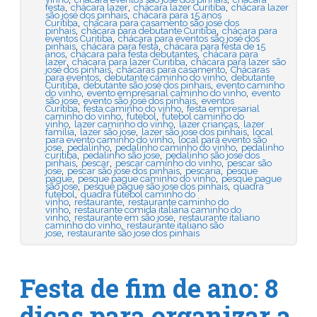
,
,
,
festa
chácara lazer
chácara lazer Curitiba
chácara lazer
,
são josé dos pinhais
chácara para 15 anos
,
Curitiba
chácara para casamento são josé dos
,
,
pinhais
chácara para debutante Curitiba
chácara para
,
eventos Curitiba
chácara para eventos são josé dos
,
,
pinhais
chácara para festa
chácara para festa de 15
,
,
anos
chácara para festa debutantes
chácara para
,
,
lazer
chácara para lazer Curitiba
chácara para lazer são
,
,
josé dos pinhais
chácaras para casamento
Chácaras
,
,
para eventos
debutante caminho do vinho
debutante
,
,
Curitiba
debutante são josé dos pinhais
evento caminho
,
,
do vinho
evento empresarial caminho do vinho
evento
,
,
são jose
evento são josé dos pinhais
eventos
,
,
Curitiba
festa caminho do vinho
festa empresarial
,
,
caminho do vinho
futebol
futebol caminho do
,
,
,
vinho
lazer caminho do vinho
lazer crianças
lazer
,
,
,
família
lazer são jose
lazer são jose dos pinhais
local
,
para evento caminho do vinho
local para evento são
,
,
,
jose
pedalinho
pedalinho caminho do vinho
pedalinho
,
,
curitiba
pedalinho são jose
pedalinho são jose dos
,
,
,
pinhais
pescar
pescar caminho do vinho
pescar são
,
,
,
jose
pescar são jose dos pinhais
pescaria
pesque
,
,
pague
pesque pague caminho do vinho
pesque pague
,
,
são jose
pesque pague são jose dos pinhais
quadra
,
futebol
quadra futebol caminho do
,
,
vinho
restaurante
restaurante caminho do
,
vinho
restaurante comida italiana caminho do
,
,
vinho
restaurante em são jose
restaurante italiano
,
caminho do vinho
restaurante italiano são
,
jose
restaurante são jose dos pinhais
Festa de fim de ano: 8
dicas para organizar a