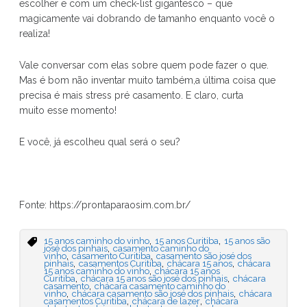
escolher e com um check-list gigantesco – que
magicamente vai dobrando de tamanho enquanto você o
realiza!
Vale conversar com elas sobre quem pode fazer o que.
Mas é bom não inventar muito também,a última coisa que
precisa é mais stress pré casamento. E claro, curta
muito esse momento!
E você, já escolheu qual será o seu?
Fonte: https://prontaparaosim.com.br/
,
,
15 anos caminho do vinho
15 anos Curitiba
15 anos são
,
josé dos pinhais
casamento caminho do
,
,
vinho
casamento Curitiba
casamento são josé dos
,
,
,
pinhais
casamentos Curitiba
chácara 15 anos
chácara
,
15 anos caminho do vinho
chácara 15 anos
,
,
Curitiba
chácara 15 anos são josé dos pinhais
chácara
,
casamento
chácara casamento caminho do
,
,
vinho
chácara casamento são josé dos pinhais
chácara
,
,
casamentos Curitiba
chácara de lazer
chácara