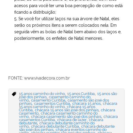
acesos para você ter uma boa percepção de como está
ficando a distribuição;
Se você for utilizar laços na sua árvore de Natal, eles
serão os próximos itens a serem colocados nela. Em
seguida vêm as bolas de Natal bem abaixo dos laços e,
posteriormente, os enfeites de Natal menores.
FONTE: www.vivadecora.com.br
,
,
15 anos caminho do vinho
15 anos Curitiba
15 anos são
,
josé dos pinhais
casamento caminho do
,
,
vinho
casamento Curitiba
casamento são josé dos
,
,
,
pinhais
casamentos Curitiba
chácara 15 anos
chácara
,
15 anos caminho do vinho
chácara 15 anos
,
,
Curitiba
chácara 15 anos são josé dos pinhais
chácara
,
casamento
chácara casamento caminho do
,
,
vinho
chácara casamento são josé dos pinhais
chácara
,
,
casamentos Curitiba
chácara de lazer
chácara
,
debutante
chácara debutante caminho do
,
,
vinho
chácara debutante Curitiba
chácara debutante
,
são josé dos pinhais
chácara eventos caminho do
,
,
vinho
chácara eventos são josé dos pinhais
chácara