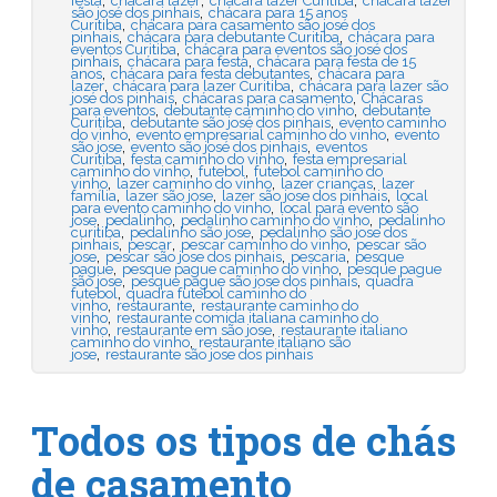
,
,
,
festa
chácara lazer
chácara lazer Curitiba
chácara lazer
,
são josé dos pinhais
chácara para 15 anos
,
Curitiba
chácara para casamento são josé dos
,
,
pinhais
chácara para debutante Curitiba
chácara para
,
eventos Curitiba
chácara para eventos são josé dos
,
,
pinhais
chácara para festa
chácara para festa de 15
,
,
anos
chácara para festa debutantes
chácara para
,
,
lazer
chácara para lazer Curitiba
chácara para lazer são
,
,
josé dos pinhais
chácaras para casamento
Chácaras
,
,
para eventos
debutante caminho do vinho
debutante
,
,
Curitiba
debutante são josé dos pinhais
evento caminho
,
,
do vinho
evento empresarial caminho do vinho
evento
,
,
são jose
evento são josé dos pinhais
eventos
,
,
Curitiba
festa caminho do vinho
festa empresarial
,
,
caminho do vinho
futebol
futebol caminho do
,
,
,
vinho
lazer caminho do vinho
lazer crianças
lazer
,
,
,
família
lazer são jose
lazer são jose dos pinhais
local
,
para evento caminho do vinho
local para evento são
,
,
,
jose
pedalinho
pedalinho caminho do vinho
pedalinho
,
,
curitiba
pedalinho são jose
pedalinho são jose dos
,
,
,
pinhais
pescar
pescar caminho do vinho
pescar são
,
,
,
jose
pescar são jose dos pinhais
pescaria
pesque
,
,
pague
pesque pague caminho do vinho
pesque pague
,
,
são jose
pesque pague são jose dos pinhais
quadra
,
futebol
quadra futebol caminho do
,
,
vinho
restaurante
restaurante caminho do
,
vinho
restaurante comida italiana caminho do
,
,
vinho
restaurante em são jose
restaurante italiano
,
caminho do vinho
restaurante italiano são
,
jose
restaurante são jose dos pinhais
Todos os tipos de chás
de casamento