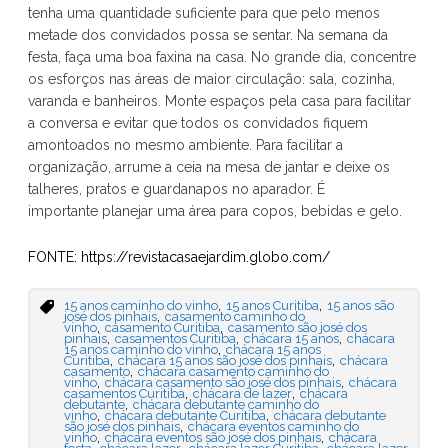
tenha uma quantidade suficiente para que pelo menos
metade dos convidados possa se sentar. Na semana da
festa, faça uma boa faxina na casa. No grande dia, concentre
os esforços nas áreas de maior circulação: sala, cozinha,
varanda e banheiros. Monte espaços pela casa para facilitar
a conversa e evitar que todos os convidados fiquem
amontoados no mesmo ambiente. Para facilitar a
organização, arrume a ceia na mesa de jantar e deixe os
talheres, pratos e guardanapos no aparador. É
importante planejar uma área para copos, bebidas e gelo.
FONTE: https://revistacasaejardim.globo.com/
,
,
15 anos caminho do vinho
15 anos Curitiba
15 anos são
,
josé dos pinhais
casamento caminho do
,
,
vinho
casamento Curitiba
casamento são josé dos
,
,
,
pinhais
casamentos Curitiba
chácara 15 anos
chácara
,
15 anos caminho do vinho
chácara 15 anos
,
,
Curitiba
chácara 15 anos são josé dos pinhais
chácara
,
casamento
chácara casamento caminho do
,
,
vinho
chácara casamento são josé dos pinhais
chácara
,
,
casamentos Curitiba
chácara de lazer
chácara
,
debutante
chácara debutante caminho do
,
,
vinho
chácara debutante Curitiba
chácara debutante
,
são josé dos pinhais
chácara eventos caminho do
,
,
vinho
chácara eventos são josé dos pinhais
chácara