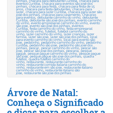
,
,
pinhais
chácara para debutante Curitiba
chácara para
,
eventos Curitiba
chácara para eventos são josé dos
,
,
pinhais
chácara para festa
chácara para festa de 15
,
,
anos
chácara para festa debutantes
chácara para
,
,
lazer
chácara para lazer Curitiba
chácara para lazer são
,
,
josé dos pinhais
chácaras para casamento
Chácaras
,
,
para eventos
debutante caminho do vinho
debutante
,
,
Curitiba
debutante são josé dos pinhais
evento caminho
,
,
do vinho
evento empresarial caminho do vinho
evento
,
,
são jose
evento são josé dos pinhais
eventos
,
,
Curitiba
festa caminho do vinho
festa empresarial
,
,
caminho do vinho
futebol
futebol caminho do
,
,
,
vinho
lazer caminho do vinho
lazer crianças
lazer
,
,
,
família
lazer são jose
lazer são jose dos pinhais
local
,
para evento caminho do vinho
local para evento são
,
,
,
jose
pedalinho
pedalinho caminho do vinho
pedalinho
,
,
curitiba
pedalinho são jose
pedalinho são jose dos
,
,
,
pinhais
pescar
pescar caminho do vinho
pescar são
,
,
,
jose
pescar são jose dos pinhais
pescaria
pesque
,
,
pague
pesque pague caminho do vinho
pesque pague
,
,
são jose
pesque pague são jose dos pinhais
quadra
,
futebol
quadra futebol caminho do
,
,
vinho
restaurante
restaurante caminho do
,
vinho
restaurante comida italiana caminho do
,
,
vinho
restaurante em são jose
restaurante italiano
,
caminho do vinho
restaurante italiano são
,
jose
restaurante são jose dos pinhais
Árvore de Natal:
Conheça o Significado
e dicas para escolher a