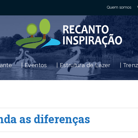
Quem somos
rante
| Eventos
| Estrutura de Lazer
| Tren
nda as diferenças