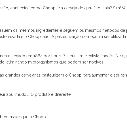
pressão, conhecida como Chopp, e a cerveja de garrafa ou lata? Sim! V
ossuem os mesmos ingredientes e seguem os mesmos métodos de p
é pasteurizada e o Chopp, não. A pasteurização começou a ser utilizad
.
imentos criado em 1864 por Louis Pasteur, um cientista francês. Nele
riado, eliminando microrganismos que podem ser nocivos.
as grandes cervejarias pasteurizam o Chopp para aumentar o seu tem
urizou, mudou! O produto é diferente!
e bem maior que o Chopp.