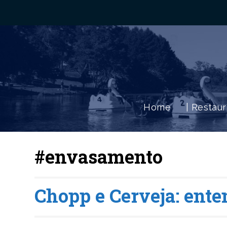
Home
| Restau
#envasamento
Chopp e Cerveja: ente