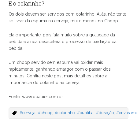
E o colarinho?
Os dois devem ser servidos com colarinho. Aliás, não tente
se livrar da espuma na cerveja, muito menos no Chopp.
Ela é importante, pois fala muito sobre a qualidade da
bebida e ainda desacelera o processo de oxidação da
bebida.
Um chopp servido sem espuma vai oxidar mais
rapidamente, ganhando amargor com o passar dos
minutos. Confira neste post mais detalhes sobre a
importância do colarinho na cerveja.
Fonte: www.opabier.com.br
,
,
,
,
,
#cerveja
#chopp
#colarinho
#curitiba
#duração
#envasame