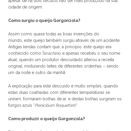
apesar de há dois séculos não ser mais produzido na sua
cidade de origem.
Como surgiu o queijo Gorgonzola?
Assim como quase todas as boas invenções do
mundo, este queijo também surgiu através de um acidente.
Antigas lendas contam que, a princípio, este queijo era
conhecido como S
trachino
, e apenas recebeu o seu nome
atual, quando um produtor descuidado alterou a receita
original, misturando leites de diferentes ordenhas – sendo
um da noite e outro da manhã.
A explicação para este descuido é muito simples, quando
estas duas coalhadas com diferentes temperaturas se
uniram, formaram bolhas de ar, e destas bolhas surgiram os
fungos azuis “
Penicilium Roqueforti”.
Como produzir o queijo Gorgonzola?