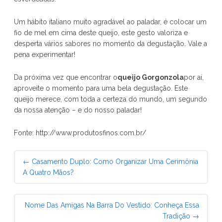
Um hábito italiano muito agradável ao paladar, é colocar um
fio de mel em cima deste queijo, este gesto valoriza e
desperta vários sabores no momento da degustação. Vale a
pena experimentar!
Da próxima vez que encontrar o
queijo Gorgonzola
por aí,
aproveite o momento para uma bela degustação. Este
queijo merece, com toda a certeza do mundo, um segundo
da nossa atenção – e do nosso paladar!
Fonte: http://www.produtosfinos.com.br/
Post
←
Casamento Duplo: Como Organizar Uma Cerimônia
navigation
A Quatro Mãos?
Nome Das Amigas Na Barra Do Vestido: Conheça Essa
Tradição
→