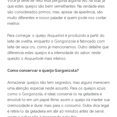
Você já deve ter feito esta pergunta alguma vez na vida, já
que estes queijos são bem semelhantes. Na verdade eles
são considerados primos, mas, apesar da aparência, são
muito diferentes e nosso paladar é quem pode nos contar
melhor.
Para começar, o queijo
Roquefort
é produzido a partir do
leite de ovelha, enquanto o Gongonzola é fabricado com
leite de vaca cru, como já mencionamos. Outro detalhe que
diferencia estes queijos é a intensidade do sabor, neste
quesito o
Roquefort
é mais intenso.
Como conservar o queijo Gorgonzola?
Armazenar queijos não tem segredos, mas alguns merecem
uma atenção especial neste assunto. Para os queijos azuis,
como o Gorgonzola, é ideal conservá-lo na geladeira e
envolvê-lo em um papel filme, assim o queijo irá manter sua
cremosidade e durar mais para o consumo. Outra dica legal
é retirá-lo da geladeira em até 40 minutos antes de servir,
assim o sabor não é mascarado pelo frio.