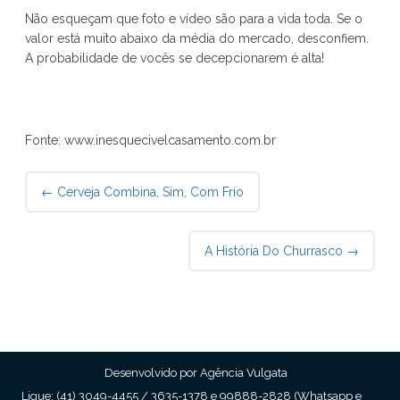
Não esqueçam que foto e vídeo são para a vida toda. Se o
valor está muito abaixo da média do mercado, desconfiem.
A probabilidade de vocês se decepcionarem é alta!
Fonte: www.inesquecivelcasamento.com.br
Post
←
Cerveja Combina, Sim, Com Frio
navigation
A História Do Churrasco
→
Desenvolvido por Agência Vulgata
Ligue: (41) 3049-4455 / 3635-1378 e 99888-2828 (Whatsapp e