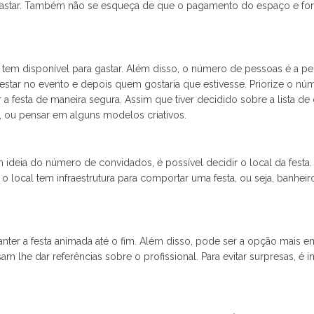
astar. Também não se esqueça de que o pagamento do espaço e forn
ê tem disponível para gastar. Além disso, o número de pessoas é a pe
estar no evento e depois quem gostaria que estivesse. Priorize o n
a festa de maneira segura. Assim que tiver decidido sobre a lista d
a, ou pensar em alguns modelos criativos.
m ideia do número de convidados, é possível decidir o local da festa
se o local tem infraestrutura para comportar uma festa, ou seja, banh
nter a festa animada até o fim. Além disso, pode ser a opção mais 
lhe dar referências sobre o profissional. Para evitar surpresas, é imp