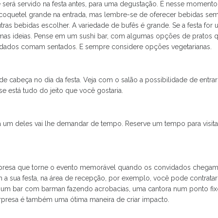
 será servido na festa antes, para uma degustação. É nesse momento
 coquetel grande na entrada, mas lembre-se de oferecer bebidas s
utras bebidas escolher. A variedade de bufês é grande. Se a festa fo
timas ideias. Pense em um sushi bar, com algumas opções de pratos 
dados comam sentados. E sempre considere opções vegetarianas.
de cabeça no dia da festa. Veja com o salão a possibilidade de entra
 está tudo do jeito que você gostaria.
um deles vai lhe demandar de tempo. Reserve um tempo para visitar 
presa que torne o evento memorável quando os convidados chegam à 
a sua festa, na área de recepção, por exemplo, você pode contrata
 um bar com barman fazendo acrobacias, uma cantora num ponto fixo
rpresa é também uma ótima maneira de criar impacto.