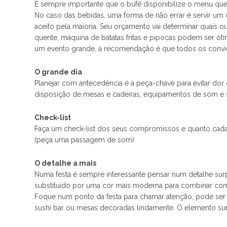
É sempre importante que o bufê disponibilize o menu que
No caso das bebidas, uma forma de não errar é servir um
aceito pela maioria. Seu orçamento vai determinar quais o
quente, máquina de batatas fritas e pipocas podem ser ó
um evento grande, a recomendação é que todos os convi
O grande dia
Planejar com antecedência é a peça-chave para evitar dor 
disposição de mesas e cadeiras, equipamentos de som e se
Check-list
Faça um check-list dos seus compromissos e quanto cada 
(peça uma passagem de som).
O detalhe a mais
Numa festa é sempre interessante pensar num detalhe sur
substituído por uma cor mais moderna para combinar com 
Foque num ponto da festa para chamar atenção, pode ser
sushi bar ou mesas decoradas lindamente. O elemento su