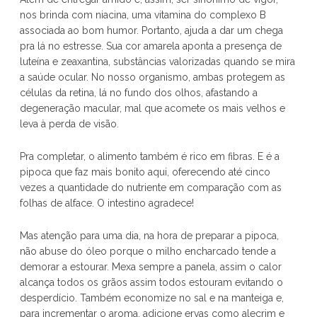
nos brinda com niacina, uma vitamina do complexo B
associada ao bom humor. Portanto, ajuda a dar um chega
pra lá no estresse. Sua cor amarela aponta a presença de
luteína e zeaxantina, substâncias valorizadas quando se mira
a saúde ocular. No nosso organismo, ambas protegem as
células da retina, lá no fundo dos olhos, afastando a
degeneração macular, mal que acomete os mais velhos e
leva à perda de visão.
Pra completar, o alimento também é rico em fibras. E é a
pipoca que faz mais bonito aqui, oferecendo até cinco
vezes a quantidade do nutriente em comparação com as
folhas de alface. O intestino agradece!
Mas atenção para uma dia, na hora de preparar a pipoca,
não abuse do óleo porque o milho encharcado tende a
demorar a estourar. Mexa sempre a panela, assim o calor
alcança todos os grãos assim todos estouram evitando o
desperdício. Também economize no sal e na manteiga e,
para incrementar o aroma, adicione ervas como alecrim e