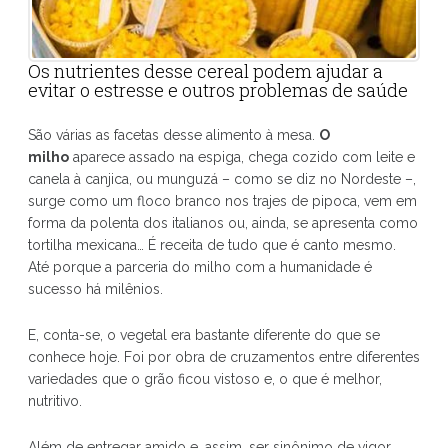
Os nutrientes desse cereal podem ajudar a
evitar o estresse e outros problemas de saúde
São várias as facetas desse alimento à mesa.
O
milho
aparece assado na espiga, chega cozido com leite e
canela à canjica, ou munguzá – como se diz no Nordeste –,
surge como um floco branco nos trajes de pipoca, vem em
forma da polenta dos italianos ou, ainda, se apresenta como
tortilha mexicana… É receita de tudo que é canto mesmo.
Até porque a parceria do milho com a humanidade é
sucesso há milênios.
E, conta-se, o vegetal era bastante diferente do que se
conhece hoje. Foi por obra de cruzamentos entre diferentes
variedades que o grão ficou vistoso e, o que é melhor,
nutritivo.
Além de entregar amido e, assim, ser sinônimo de vigor,