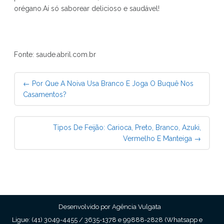
orégano.Aí só saborear delicioso e saudável!
Fonte: saude.abril.com.br
Post
←
Por Que A Noiva Usa Branco E Joga O Buquê Nos
navigation
Casamentos?
Tipos De Feijão: Carioca, Preto, Branco, Azuki,
Vermelho E Manteiga
→
Desenvolvido por Agência Vulgata
Ligue: (41) 3049-4455 / 3635-1378 e 99888-2828 (Whatsapp e