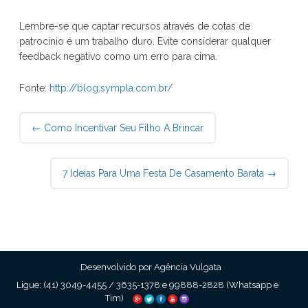
Lembre-se que captar recursos através de cotas de
patrocínio é um trabalho duro. Evite considerar qualquer
feedback negativo como um erro para cima.
Fonte:
http://blog.sympla.com.br/
Post
←
Como Incentivar Seu Filho A Brincar
navigation
7 Ideias Para Uma Festa De Casamento Barata
→
Desenvolvido por Agência Vulgata
Ligue: (41) 3049-4455 / 3635-1378 e 99888-2828 (Whatsapp e
Tim)